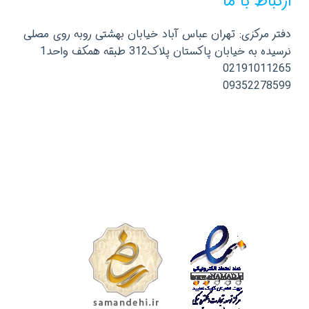
ارتباط با ما
دفتر مرکزی: تهران عباس آباد خیابان بهشتی روبه روی مصلی
نرسیده به خیابان پاکستان پلاک312 طبقه همکف واحد1
02191011265
09352278599