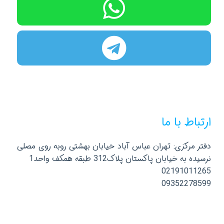
ارتباط با ما
دفتر مرکزی: تهران عباس آباد خیابان بهشتی روبه روی مصلی
نرسیده به خیابان پاکستان پلاک312 طبقه همکف واحد1
02191011265
09352278599