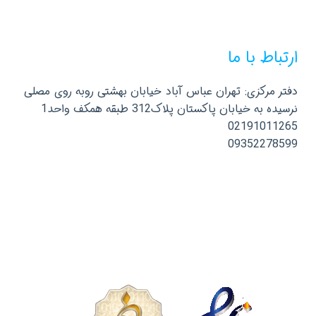
ارتباط با ما
دفتر مرکزی: تهران عباس آباد خیابان بهشتی روبه روی مصلی
نرسیده به خیابان پاکستان پلاک312 طبقه همکف واحد1
02191011265
09352278599