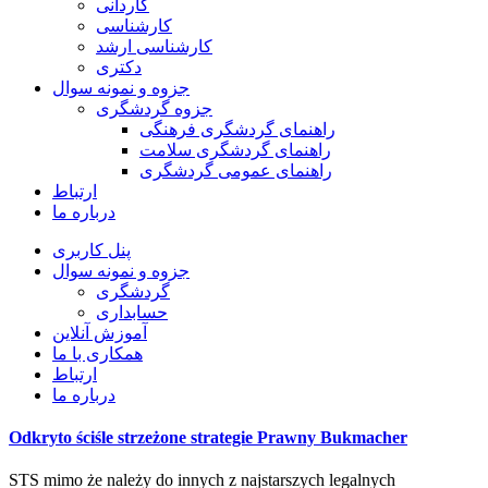
کاردانی
کارشناسی
کارشناسی ارشد
دکتری
جزوه و نمونه سوال
جزوه گردشگری
راهنمای گردشگری فرهنگی
راهنمای گردشگری سلامت
راهنمای عمومی گردشگری
ارتباط
درباره ما
پنل کاربری
جزوه و نمونه سوال
گردشگری
حسابداری
آموزش آنلاین
همکاری با ما
ارتباط
درباره ما
Odkryto ściśle strzeżone strategie Prawny Bukmacher
STS mimo że należy do innych z najstarszych legalnych