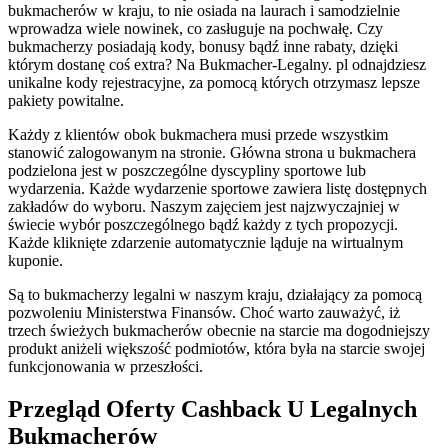
bukmacherów w kraju, to nie osiada na laurach i samodzielnie
wprowadza wiele nowinek, co zasługuje na pochwałę. Czy
bukmacherzy posiadają kody, bonusy bądź inne rabaty, dzięki
którym dostanę coś extra? Na Bukmacher-Legalny. pl odnajdziesz
unikalne kody rejestracyjne, za pomocą których otrzymasz lepsze
pakiety powitalne.
Każdy z klientów obok bukmachera musi przede wszystkim
stanowić zalogowanym na stronie. Główna strona u bukmachera
podzielona jest w poszczególne dyscypliny sportowe lub
wydarzenia. Każde wydarzenie sportowe zawiera listę dostępnych
zakładów do wyboru. Naszym zajęciem jest najzwyczajniej w
świecie wybór poszczególnego bądź każdy z tych propozycji.
Każde kliknięte zdarzenie automatycznie ląduje na wirtualnym
kuponie.
Są to bukmacherzy legalni w naszym kraju, działający za pomocą
pozwoleniu Ministerstwa Finansów. Choć warto zauważyć, iż
trzech świeżych bukmacherów obecnie na starcie ma dogodniejszy
produkt aniżeli większość podmiotów, która była na starcie swojej
funkcjonowania w przeszłości.
Przegląd Oferty Cashback U Legalnych
Bukmacherów