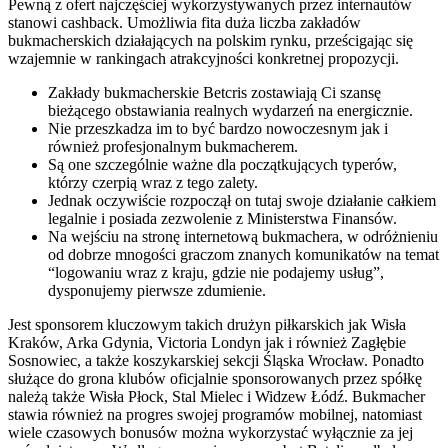
Pewną z ofert najczęściej wykorzystywanych przez internautów
stanowi cashback. Umożliwia fita duża liczba zakładów
bukmacherskich działających na polskim rynku, prześcigając się
wzajemnie w rankingach atrakcyjności konkretnej propozycji.
Zakłady bukmacherskie Betcris zostawiają Ci szansę
bieżącego obstawiania realnych wydarzeń na energicznie.
Nie przeszkadza im to być bardzo nowoczesnym jak i
również profesjonalnym bukmacherem.
Są one szczególnie ważne dla początkujących typerów,
którzy czerpią wraz z tego zalety.
Jednak oczywiście rozpoczął on tutaj swoje działanie całkiem
legalnie i posiada zezwolenie z Ministerstwa Finansów.
Na wejściu na stronę internetową bukmachera, w odróżnieniu
od dobrze mnogości graczom znanych komunikatów na temat
“logowaniu wraz z kraju, gdzie nie podajemy usług”,
dysponujemy pierwsze zdumienie.
Jest sponsorem kluczowym takich drużyn piłkarskich jak Wisła
Kraków, Arka Gdynia, Victoria Londyn jak i również Zagłębie
Sosnowiec, a także koszykarskiej sekcji Śląska Wrocław. Ponadto
służące do grona klubów oficjalnie sponsorowanych przez spółkę
należą także Wisła Płock, Stal Mielec i Widzew Łódź. Bukmacher
stawia również na progres swojej programów mobilnej, natomiast
wiele czasowych bonusów można wykorzystać wyłącznie za jej