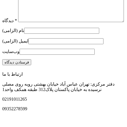
دیدگاه
*
نام (الزامی)
ایمیل (الزامی)
وب‌سایت
ارتباط با ما
دفتر مرکزی: تهران عباس آباد خیابان بهشتی روبه روی مصلی
نرسیده به خیابان پاکستان پلاک312 طبقه همکف واحد1
02191011265
09352278599