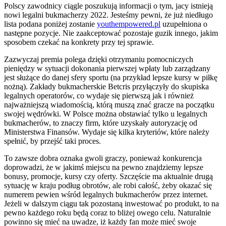
Polscy zawodnicy ciągle poszukują informacji o tym, jacy istnieją
nowi legalni bukmacherzy 2022. Jesteśmy pewni, że już niedługo
lista podana poniżej zostanie
youthempowered.pl
uzupełniona o
następne pozycje. Nie zaakceptować pozostaje guzik innego, jakim
sposobem czekać na konkrety przy tej sprawie.
Zazwyczaj premia polega dzięki otrzymaniu pomocniczych
pieniędzy w sytuacji dokonania pierwszej wpłaty lub zarządzany
jest służące do danej sfery sportu (na przykład lepsze kursy w piłkę
nożną). Zakłady bukmacherskie Betcris przyłączyły do skupiska
legalnych operatorów, co wydaje się pierwszą jak i również
najważniejszą wiadomością, którą muszą znać gracze na początku
swojej wędrówki. W Polsce można obstawiać tylko u legalnych
bukmacherów, to znaczy firm, które uzyskały autoryzację od
Ministerstwa Finansów. Wydaje się kilka kryteriów, które należy
spełnić, by przejść taki proces.
To zawsze dobra oznaka gwoli graczy, ponieważ konkurencja
doprowadzi, że w jakimś miejscu na pewno znajdziemy lepsze
bonusy, promocje, kursy czy oferty. Szczęście ma aktualnie drugą
sytuację w kraju podług obrotów, ale robi całość, żeby okazać się
numerem pewien wśród legalnych bukmacherów przez internet.
Jeżeli w dalszym ciągu tak pozostaną inwestować po produkt, to na
pewno każdego roku będą coraz to bliżej owego celu. Naturalnie
powinno się mieć na uwadze, iż każdy fan może mieć swoje