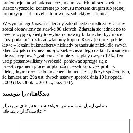
preferencje i nowi bukmacherzy nie muszą ich od razu spełniać.
Rzecz wyższości konkretnego bonusu morzem drugim lub jednej
propozycje nad naczelną to również subiektywna opinia.
W wyniku tegoż nasz ostateczny zakład będzie rozliczany jakoby
został obstawiony za stawkę 88 złotych. Zdarzają się jednak po to
pewne wyjątki, kiedy to wybrany prawny bukmacher być może
„bez podatku” rozliczać wiadomy kupon. Rzecz jest tu zupełnie
łatwa – legalni bukmacherzy niekiedy organizują zniżki dla swych
klientów jak i również biorą w siebie ciężar tego datku, tym samym
nie zaakceptować „zabierając” mnie ze zapłaty owych 12%. Ten
ustęp postanowiliśmy wyróżnić, ponieważ sprzęga się z
przestrzeganiem procedur płatności. Jeżeli założyłeś profil w
nielegalnym serwisie bukmacherskim musisz się liczyć spośród tym,
że łamiesz art. 29a ust. dwóch ustawy spośród dnia 19 listopada
2009 (Dz. Obok. z 2016 r., poz. 471).
دیدگاهتان را بنویسید
نشانی ایمیل شما منتشر نخواهد شد.
بخش‌های موردنیاز
علامت‌گذاری شده‌اند
*