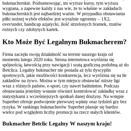
bukmacherskie. Podsumowując, im wyższe kursy, tym wyższa
wygrana, a zapewne każdy z nas wie, że to właśnie w zakładach
bukmacherskich jest najbardziej ważne. W przypadku obstawiania
piłki nożnej wybór efektów jest wyraźnie ogromny – 1X2,
over/under, handicap azjatycki, ilość strzelonych bramek, rzutów
rożnych czy zdobytych kartek.
Kto Może Być Legalnym Bukmacherem?
Firma zaczęła swoją działalność na terenie naszego kraju od
momentu lutego 2020 roku. Strona internetowa wyróżnia się
spójnością, łatwością przy nawigacji i szatą graficzną podobną aż do
Betclica. Legalny bukmacher nie posiada aż tylu dyscyplin
sportowych, jakie możliwości konkurencja, lecz wyróżnia się na tle
zakładów na żywo. Można w tym miejscu obstawiać niższe ligi
wraz z różnych państw, e-sport, czy nawet badminton. Podczas
obstawiania jesteśmy wstanie również kontrolować zakładkę wraz z
statystykami z wcześniejszych spotkań danej drużyny. Na wstępie
Superbet oferuje podwojenie pierwszej wpłaty oraz tydzień gry bez
ryzyka. W rankingu bukmacherów Superbet plasuje się bardzo
wielce pod względem liczby promocji na rzecz stałych klientów.
Bukmacher Betclic Legalny W naszym kraju!