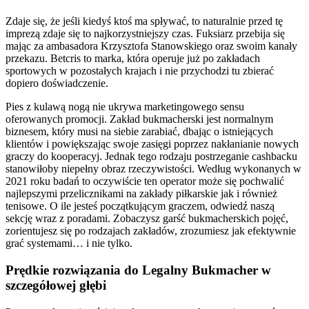
Zdaje się, że jeśli kiedyś ktoś ma spływać, to naturalnie przed tę
imprezą zdaje się to najkorzystniejszy czas. Fuksiarz przebija się
mając za ambasadora Krzysztofa Stanowskiego oraz swoim kanały
przekazu. Betcris to marka, która operuje już po zakładach
sportowych w pozostałych krajach i nie przychodzi tu zbierać
dopiero doświadczenie.
Pies z kulawą nogą nie ukrywa marketingowego sensu
oferowanych promocji. Zakład bukmacherski jest normalnym
biznesem, który musi na siebie zarabiać, dbając o istniejących
klientów i powiększając swoje zasięgi poprzez nakłanianie nowych
graczy do kooperacyj. Jednak tego rodzaju postrzeganie cashbacku
stanowiłoby niepełny obraz rzeczywistości. Według wykonanych w
2021 roku badań to oczywiście ten operator może się pochwalić
najlepszymi przelicznikami na zakłady piłkarskie jak i również
tenisowe. O ile jesteś początkującym graczem, odwiedź naszą
sekcję wraz z poradami. Zobaczysz garść bukmacherskich pojęć,
zorientujesz się po rodzajach zakładów, zrozumiesz jak efektywnie
grać systemami… i nie tylko.
Prędkie rozwiązania do Legalny Bukmacher w
szczegółowej głębi