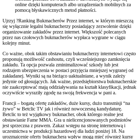
online dzięki komputerach albo urządzeniach mobilnych za
pomocą błyskawicznych metod płatności.
Ujrzyj ?Ranking Bukmacherów Przez internet, w którym mieszczą
się wyłącznie legalni bukmacherzy posiadający zezwolenie dzięki
organizowanie zakładów przez internet. Większość polecanych
przez nas czołowych bukmacherów wypłaca wygrane w ciągu
kolejny minut.
Co ważne, obok takim obstawianiu bukmacherzy internetowi często
proponują możliwość cashoutu, czyli wcześniejszego zamknięcia
zakładu. Ta opcja pozwala zminimalizować szkody lub jest
rodzajem ubezpieczenia w postaci przyjęcia mniejszej wygranej od
zakładanej. Wyniki są na bieżąco uaktualniane, a wynik zależy
jedynie od głosujących. Jak ważne, przedsiębiorstwa bukmacherskie
nie zaakceptować mają oddziaływania na kształt klasyfikacji, jednak
oczywiście wyraziły zgodę na swoją frekwencja w pani a.
Francji – bogatą ofertę zakładów, duże kursy, dużo transmisji “na
żywo” w Betclic TV jak i również nowoczesną kandydaturę.
Betclic to też wyjątkowy bukmacher, obok którego realne jest
obstawianie Fame MMA. Gra u nielicencjonowanych podmiotów
jest sprzeczna z prawem. Zakaz wstępu na stronę internetową i
uczestnictwa w produkcji hazardowej dla ludzi poniżej 18. Na
urozmaicenie oferty bukmachera wpływ mogą mieć również kursy