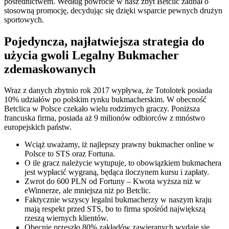
pośrednictwem. Według powrocie w nasz zbyt Betclic zadbał o
stosowną promocję, decydując się dzięki wsparcie pewnych drużyn
sportowych.
Pojedyncza, najłatwiejsza strategia do
użycia gwoli Legalny Bukmacher
zdemaskowanych
Wraz z danych zbytnio rok 2017 wypływa, że Totolotek posiada
10% udziałów po polskim rynku bukmacherskim. W obecność
Betclica w Polsce czekało wielu rodzimych graczy. Poniższa
francuska firma, posiada aż 9 milionów odbiorców z mnóstwo
europejskich państw.
Wciąż uważamy, iż najlepszy prawny bukmacher online w
Polsce to STS oraz Fortuna.
O ile gracz należycie wytupuje, to obowiązkiem bukmachera
jest wypłacić wygraną, będąca iloczynem kursu i zapłaty.
Zwrot do 600 PLN od Fortuny – Kwota wyższa niż w
eWinnerze, ale mniejsza niż po Betclic.
Faktycznie wszyscy legalni bukmacherzy w naszym kraju
mają respekt przed STS, bo to firma spośród największą
rzeszą wiernych klientów.
Obecnie przeszło 80% zakładów zawieranych wydaje się