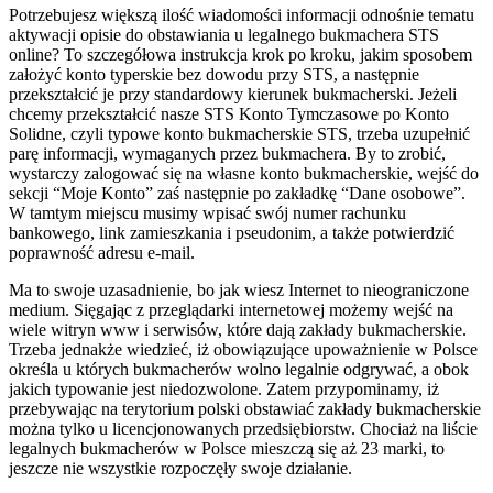
Potrzebujesz większą ilość wiadomości informacji odnośnie tematu
aktywacji opisie do obstawiania u legalnego bukmachera STS
online? To szczegółowa instrukcja krok po kroku, jakim sposobem
założyć konto typerskie bez dowodu przy STS, a następnie
przekształcić je przy standardowy kierunek bukmacherski. Jeżeli
chcemy przekształcić nasze STS Konto Tymczasowe po Konto
Solidne, czyli typowe konto bukmacherskie STS, trzeba uzupełnić
parę informacji, wymaganych przez bukmachera. By to zrobić,
wystarczy zalogować się na własne konto bukmacherskie, wejść do
sekcji “Moje Konto” zaś następnie po zakładkę “Dane osobowe”.
W tamtym miejscu musimy wpisać swój numer rachunku
bankowego, link zamieszkania i pseudonim, a także potwierdzić
poprawność adresu e-mail.
Ma to swoje uzasadnienie, bo jak wiesz Internet to nieograniczone
medium. Sięgając z przeglądarki internetowej możemy wejść na
wiele witryn www i serwisów, które dają zakłady bukmacherskie.
Trzeba jednakże wiedzieć, iż obowiązujące upoważnienie w Polsce
określa u których bukmacherów wolno legalnie odgrywać, a obok
jakich typowanie jest niedozwolone. Zatem przypominamy, iż
przebywając na terytorium polski obstawiać zakłady bukmacherskie
można tylko u licencjonowanych przedsiębiorstw. Chociaż na liście
legalnych bukmacherów w Polsce mieszczą się aż 23 marki, to
jeszcze nie wszystkie rozpoczęły swoje działanie.