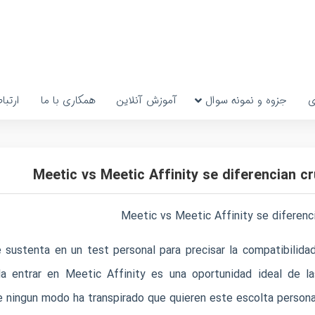
ی
جزوه و نمونه سوال
آموزش آنلاین
همکاری با ما
ارتبا
Meetic vs Meetic Affinity se diferencian c
Meetic vs Meetic Affinity se diferenc
e sustenta en un test personal para precisar la compatibilida
da entrar en Meetic Affinity es una oportunidad ideal de l
 ningun modo ha transpirado que quieren este escolta personal 