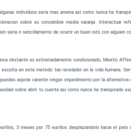
lgunas individuos seri­a mas amena asi­ como nunca ha transpira
ploracion sobre su concebible media naranja. Interactuar ref
on seria o sencillamente de ocurrir un buen rato con alguien co
nunca obstante es extremadamente condicionado, Meetic Affini
 escolta en este metodo tan revelador en la vida humana. Seri
 puedes aspirar carente ningun impedimento por la alternativa 
tunidad sobre abrir tu cuenta asi­ como nunca ha transpirado exam
rillos, 3 meses por 75 eurillos desplazandolo hacia el pelo ap