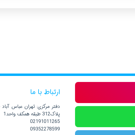
ارتباط با ما
دفتر مرکزی: تهران عباس آباد 
پلاک312 طبقه همکف واحد1
02191011265
09352278599