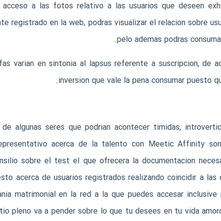
 acceso a las fotos relativo a las usuarios que deseen exhib
te registrado en la web, podras visualizar el relacion sobre u
pelo ademas podras consumar l
as varian en sintonia al lapsus referente a suscripcion, de a
inversion que vale la pena consumar puesto que
 de algunas seres que podri­an acontecer timidas, introverti
epresentativo acerca de la talento con Meetic Affinity so
nsilio sobre el test el que ofrecera la documentacion necesa
esto acerca de usuarios registrados realizando coincidir a la
ania matrimonial en la red a la que puedes accesar inclusiv
tio
pleno va a pender sobre lo que tu desees en tu vida amoro