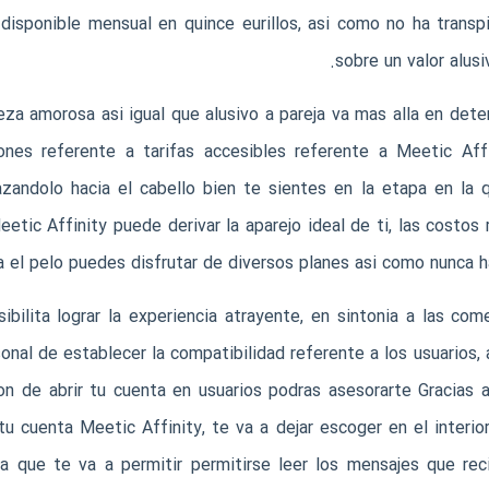
isponible mensual en quince eurillos, asi­ como no ha transp
sobre un valor alus
eza amorosa asi­ igual que alusivo a pareja va mas alla en det
nes referente a tarifas accesibles referente a Meetic Affi
andolo hacia el cabello bien te sientes en la etapa en la qu
eetic Affinity puede derivar la aparejo ideal de ti, las costos
 el pelo puedes disfrutar de diversos planes asi­ como nunca ha
bilita lograr la experiencia atrayente, en sintonia a las com
nal de establecer la compatibilidad referente a los usuarios
on de abrir tu cuenta en usuarios podras asesorarte Gracias al
u cuenta Meetic Affinity, te va a dejar escoger en el interior
ea que te va a permitir permitirse leer los mensajes que reci