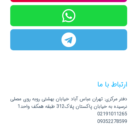
ارتباط با ما
دفتر مرکزی: تهران عباس آباد خیابان بهشتی روبه روی مصلی
نرسیده به خیابان پاکستان پلاک312 طبقه همکف واحد1
02191011265
09352278599