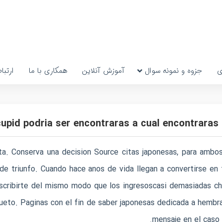
ی
جزوه و نمونه سوال
آموزش آنلاین
همکاری با ما
ارتبا
upid podri­a ser encontraras a cual encontraras 
ta. Conserva una decision Source citas japonesas, para ambo
de triunfo. Cuando hace anos de vida llegan a convertirse en 
cribirte del mismo modo que los ingresoscasi demasiadas chi
ueto.
Paginas con el fin de saber japonesas dedicada a hembras
mensaje en el caso 