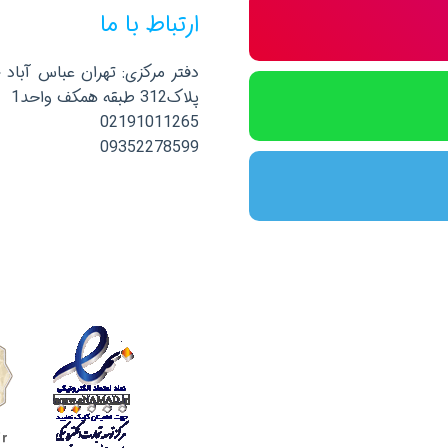
ارتباط با ما
دفتر مرکزی: تهران عباس آباد 
پلاک312 طبقه همکف واحد1
02191011265
09352278599