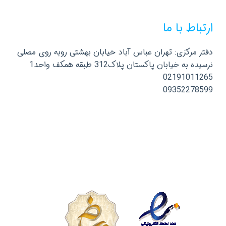
ارتباط با ما
دفتر مرکزی: تهران عباس آباد خیابان بهشتی روبه روی مصلی
نرسیده به خیابان پاکستان پلاک312 طبقه همکف واحد1
02191011265
09352278599