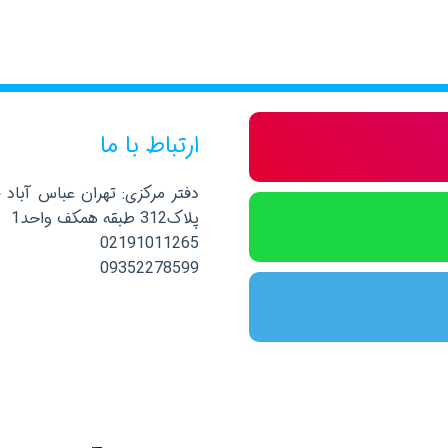
ارتباط با ما
دفتر مرکزی: تهران عباس آباد 
پلاک312 طبقه همکف واحد1
02191011265
09352278599