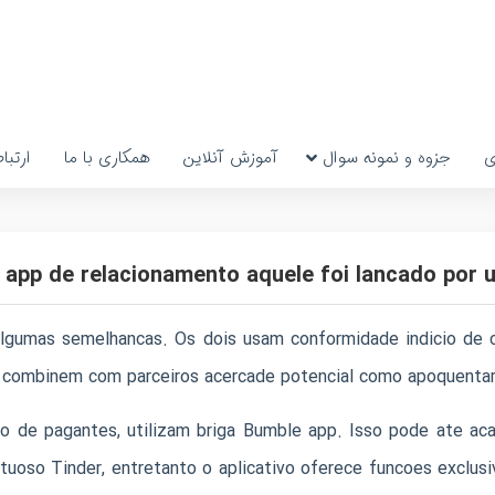
ی
جزوه و نمونه سوال
آموزش آنلاین
همکاری با ما
ارتبا
app de relacionamento aquele foi lancado por 
lgumas semelhancas. Os dois usam conformidade indicio de co
e combinem com parceiros acercade potencial como apoquentar 
o de pagantes, utilizam briga Bumble app. Isso pode ate aca
uoso Tinder, entretanto o aplicativo oferece funcoes exclusi