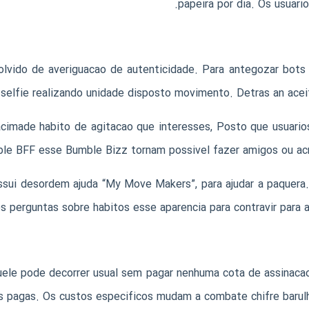
papeira por dia. Os usuar
lvido de averiguacao de autenticidade. Para antegozar bots e
selfie realizando unidade disposto movimento. Detras an aceit
imade habito de agitacao que interesses, Posto que usuarios 
le BFF esse Bumble Bizz tornam possivel fazer amigos ou acres
ssui desordem ajuda “My Move Makers”, para ajudar a paquera.
es perguntas sobre habitos esse aparencia para contravir para
ele pode decorrer usual sem pagar nenhuma cota de assinacao. 
s pagas. Os custos especificos mudam a combate chifre barul