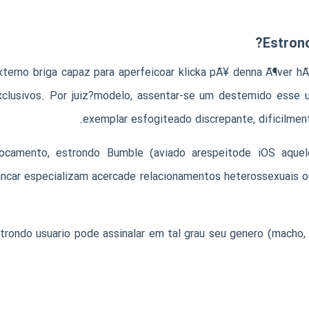
Estron
xterno briga capaz para aperfeicoar
klicka pÃ¥ denna Ã¶ver hÃ
xclusivos. Por juiz?modelo, assentar-se um destemido esse 
exemplar esfogiteado discrepante, dificilment
ocamento, estrondo Bumble (aviado arespeitode iOS aquel
ncar especializam acercade relacionamentos heterossexuais ou 
rondo usuario pode assinalar em tal grau seu genero (macho, m