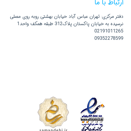
ارتباط با ما
دفتر مرکزی: تهران عباس آباد خیابان بهشتی روبه روی مصلی
نرسیده به خیابان پاکستان پلاک312 طبقه همکف واحد1
02191011265
09352278599