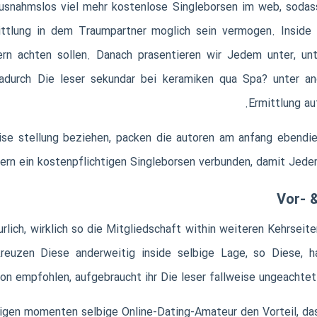
snahmslos viel mehr kostenlose Singleborsen im web, sodas
mittlung in dem Traumpartner moglich sein vermogen. Inside
ern achten sollen. Danach prasentieren wir Jedem unter, u
adurch Die leser sekundar bei keramiken qua Spa? unter a
Ermittlung au
ise stellung beziehen, packen die autoren am anfang ebendie
ern ein kostenpflichtigen Singleborsen verbunden, damit Jed
Vor- 
urlich, wirklich so die Mitgliedschaft within weiteren Kehrseit
kreuzen Diese anderweitig inside selbige Lage, so Diese, 
ion empfohlen, aufgebraucht ihr Die leser fallweise ungeach
igen momenten selbige Online-Dating-Amateur den Vorteil, das