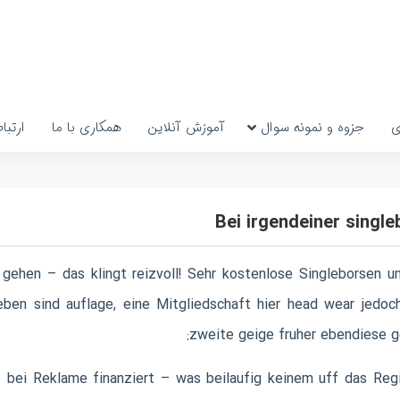
ی
جزوه و نمونه سوال
آموزش آنلاین
همکاری با ما
ارتبا
Bei irgendeiner singl
n gehen – das klingt reizvoll! Sehr kostenlose Singleborsen
en sind auflage, eine Mitgliedschaft hier head wear jedoch
zweite geige fruher ebendiese ge
 bei Reklame finanziert – was beilaufig keinem uff das Regist