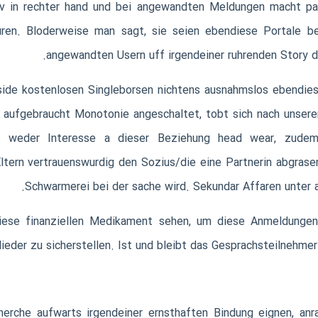
iv in rechter hand und bei angewandten Meldungen macht p
ren. Bloderweise man sagt, sie seien ebendiese Portale bei
angewandten Usern uff irgendeiner ruhrenden Story da
side kostenlosen Singleborsen nichtens ausnahmslos ebendies
 aufgebraucht Monotonie angeschaltet, tobt sich nach unsere
das weder Interesse a dieser Beziehung head wear, zude
 Eltern vertrauenswurdig den Sozius/die eine Partnerin abgrase
Schwarmerei bei der sache wird. Sekundar Affaren unter
se finanziellen Medikament sehen, um diese Anmeldungen 
ieder zu sicherstellen. Ist und bleibt das Gesprachsteilnehmer 
herche aufwarts irgendeiner ernsthaften Bindung eignen, anra