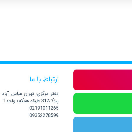
ارتباط با ما
دفتر مرکزی: تهران عباس آباد 
پلاک312 طبقه همکف واحد1
02191011265
09352278599