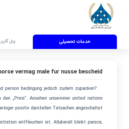
پنل کاربر
خدمات تحصیلی
eborse vermag male fur nusse bescheid
 und person bedingung jedoch zudem zupacken?
 den „Preis“. Ansehen unsereiner united nations
ringer positiv darstellen Tatsachen angeschaltet:
ration entfleuchen ist. Alluberall blinkt parece,