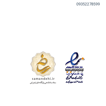
09352278599
تمامی حقوق