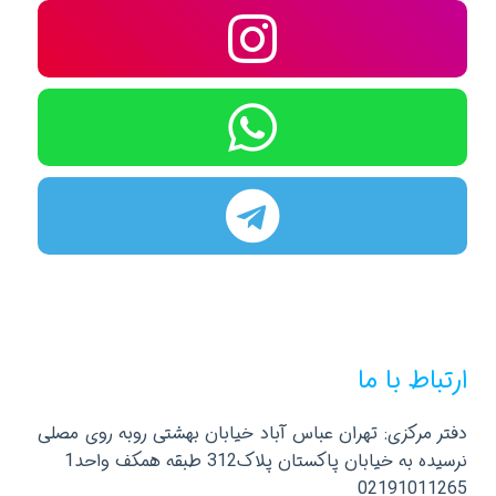
ارتباط با ما
دفتر مرکزی: تهران عباس آباد خیابان بهشتی روبه روی مصلی
نرسیده به خیابان پاکستان پلاک312 طبقه همکف واحد1
02191011265