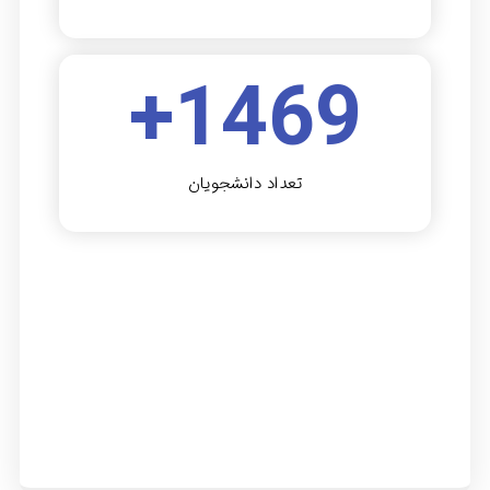
+
1469
تعداد دانشجویان
amsterdam escorts
casino bons
pin up aviator
bc game bonus
vave casino
casibom giriş
лото клуб
loto club