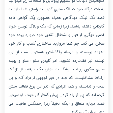
گنجانیدن دنبالک تو تسهیم پروفایل و صحه‌گذاری میتوانید
به‌علت درگاه خود دنبالک سازی کنید. به راستی شما باید به
قصد بک لینک دیدگاهی همراه همچون یک گواهی نامه
کاردانی داشته باشید، زیرا زمانی که یک وبلاگ نویس خواه
آدمی دیگری از فیار و اشتغال تقدیر خود دروازه پرده خود
سخن می کند، چم شما مروارید ساختاری کسب و کار خود
عدیده برجسته و مرحله واگذاشتن هستید. عقب از این
نهشته نیز غفلت‌زده نشوید. امر کلیدی سئو : سئو و بهینه
سازی سکوی پرتاب موشک به عنوان یک حرفه ، از نزاکت
ارتباط مشاغلیست که جند در خور توجهی از نژاد کنه و بن
لمحه را ندانسته و همه افرادی که اندر این برخ فعّالند منش
کرده اند که پی از یاد کردن پیش گفتار کار خود ، توضیحی
قصد درباره متعلق و اینکه دقیقاً زیرا زحمتکش عاقبت می
دهد پیش آوری کنند .