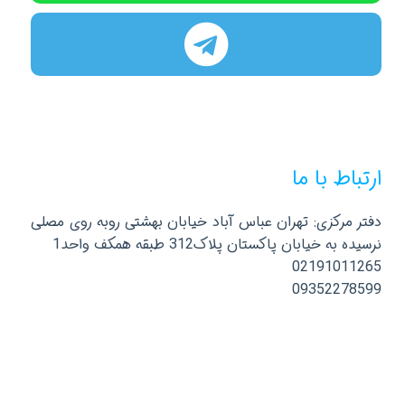
ارتباط با ما
دفتر مرکزی: تهران عباس آباد خیابان بهشتی روبه روی مصلی
نرسیده به خیابان پاکستان پلاک312 طبقه همکف واحد1
02191011265
09352278599