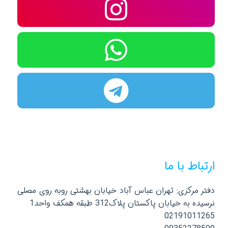
ارتباط با ما
دفتر مرکزی: تهران عباس آباد خیابان بهشتی روبه روی مصلی
نرسیده به خیابان پاکستان پلاک312 طبقه همکف واحد1
02191011265