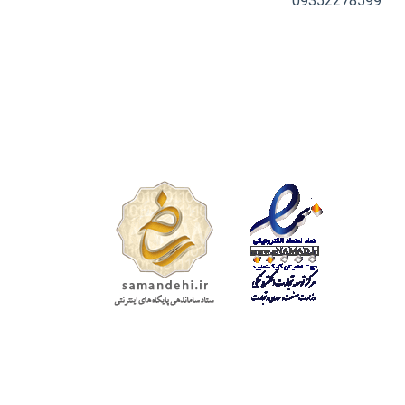
09352278599
تمامی حقوق