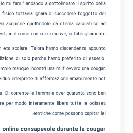
io mi farei” andando a sottolineare il spirito della
 fisico tuttavia ignara di succedere l’oggetto del
n acquisire quell’indole da eterna cacciatrice ad
i, in il come con cui si muove, in l’abbigliamento.
per eta scolare. Talora hanno discendenza appunto
izione di solo perche hanno preferito di esserlo.
sempio manque incontri una milf ovvero una cougar,
ividuo interprete di affermazione amabilmente hot.
za. Di corrente le femmine over quaranta sono ben
ere per modo interamente libera tutte le odissea
erotiche come possono capitar lei.
o online consapevole durante la cougar