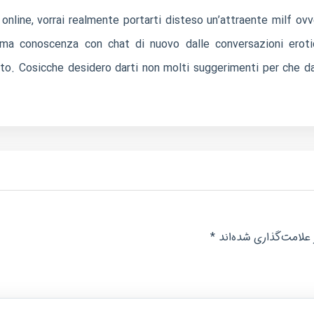
 online, vorrai realmente portarti disteso un’attraente milf o
rima conoscenza con chat di nuovo dalle conversazioni erot
o. Cosicche desidero darti non molti suggerimenti per che da 
*
علامت‌گذاری شده‌اند