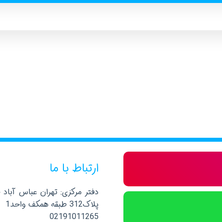
ارتباط با ما
دفتر مرکزی: تهران عباس آباد 
پلاک312 طبقه همکف واحد1
02191011265