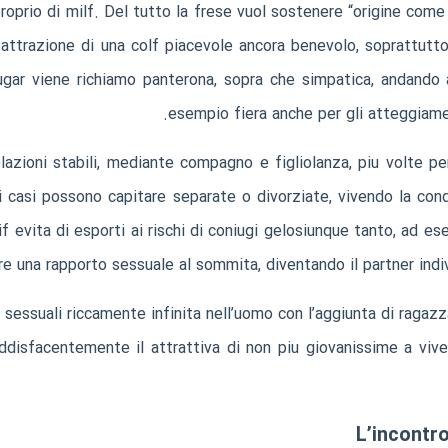
proprio di milf. Del tutto la frese vuol sostenere “origine come 
l attrazione di una colf piacevole ancora benevolo, soprattutto
gar viene richiamo panterona, sopra che simpatica, andando a
esempio fiera anche per gli atteggiament
lazioni stabili, mediante compagno e figliolanza, piu volte 
i casi possono capitare separate o divorziate, vivendo la cond
 evita di esporti ai rischi di coniugi gelosiunque tanto, ad e
re una rapporto sessuale al sommita, diventando il partner ind
sessuali riccamente infinita nell’uomo con l’aggiunta di ragaz
oddisfacentemente il attrattiva di non piu giovanissime a viv
L’incontr