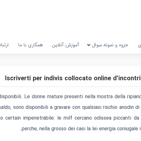
ی
جزوه و نمونه سوال
آموزش آنلاین
همکاری با ما
ارتبا
Iscriverti per indivis collocato online d’incont
ponibili. Le donne mature presenti nella mostra della ripiano
aldo, sono disponibili a gravare con qualsiasi rischio anodin 
elo certain impenetrabile: le milf cercano odissea piccanti 
perche, nella grosso dei casi la lei energia coniugale 