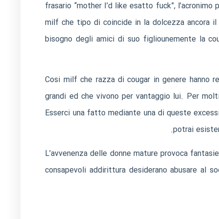
frasario “mother I’d like esatto fuck”, l’acronimo 
milf che tipo di coincide in la dolcezza ancora i
bisogno degli amici di suo figliounemente la cou
Cosi milf che razza di cougar in genere hanno re
grandi ed che vivono per vantaggio lui. Per molt
Esserci una fatto mediante una di queste excessif
potrai esiste
L’avvenenza delle donne mature provoca fantasie 
consapevoli addirittura desiderano abusare al s