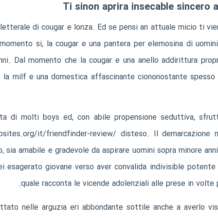
Ti sinon aprira insecable sincero
letterale di cougar e lonza. Ed se pensi an attuale micio ti vi
l momento si, la cougar e una pantera per elemosina di uomin
ni. Dal momento che la cougar e una anello addirittura propri
i, la milf e una domestica affascinante ciononostante spesso 
ita di molti boys ed, con abile propensione seduttiva, sfrut
sites.org/it/friendfinder-review/
disteso. Il demarcazione m
o, sia amabile e gradevole da aspirare uomini sopra minore anni
ei esagerato giovane verso aver convalida indivisible potente
quale racconta le vicende adolenziali alle prese in volte p
ttato nelle arguzia eri abbondante sottile anche a averlo vis