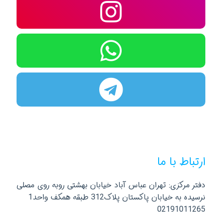
ارتباط با ما
دفتر مرکزی: تهران عباس آباد خیابان بهشتی روبه روی مصلی
نرسیده به خیابان پاکستان پلاک312 طبقه همکف واحد1
02191011265