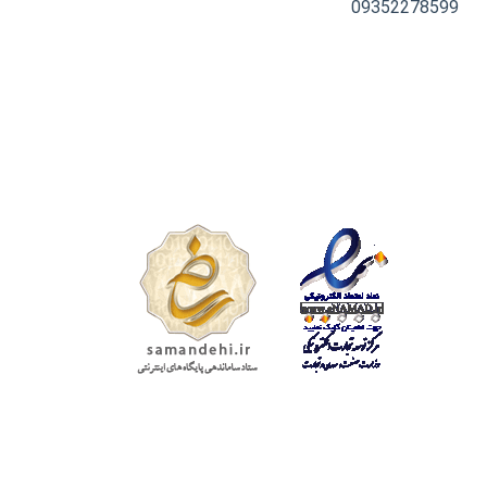
09352278599
تمامی حقوق